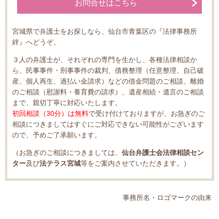
お問合せはこちら
宮城県で弁護士をお探しなら、仙台市青葉区の『法律事務所
絆』へどうぞ。
３人の弁護士が、それぞれの専門を生かし、各種法律相談か
ら、民事事件・刑事事件の裁判、債務整理（任意整理、自己破
産、個人再生、過払い金請求）などの借金問題のご相談、離婚
のご相談（慰謝料・養育費の請求）、遺産相続・遺言のご相談
まで、親切丁寧に対応いたします。
初回相談（30分）は無料
で受け付けておりますが、お急ぎのご
相談につきましてはすぐにご対応できない可能性がございます
ので、予めご了承願います。
（お急ぎのご相談につきましては、
仙台弁護士会法律相談セン
ター
及び
法テラス宮城
等をご案内させていただきます。）
事務所名・ロゴマークの由来